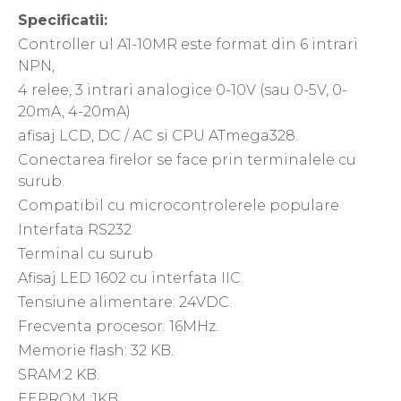
Specificatii:
Controller ul A1-10MR este format din 6 intrari
NPN,
4 relee, 3 intrari analogice 0-10V (sau 0-5V, 0-
20mA, 4-20mA)
afisaj LCD, DC / AC si CPU ATmega328.
Conectarea firelor se face prin terminalele cu
surub.
Compatibil cu microcontrolerele populare
Interfata RS232
Terminal cu surub
Afisaj LED 1602 cu interfata IIC
Tensiune alimentare: 24VDC.
Frecventa procesor: 16MHz.
Memorie flash: 32 KB.
SRAM:2 KB.
EEPROM :1KB.