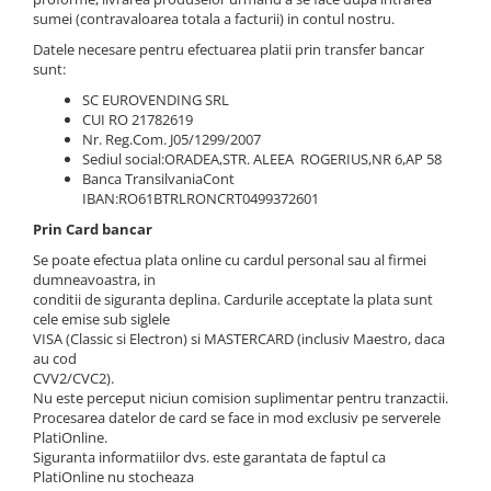
sumei (contravaloarea totala a facturii) in contul nostru.
Datele necesare pentru efectuarea platii prin transfer bancar
sunt:
SC EUROVENDING SRL
CUI RO 21782619
Nr. Reg.Com. J05/1299/2007
Sediul social:ORADEA,STR. ALEEA ROGERIUS,NR 6,AP 58
Banca TransilvaniaCont
IBAN:RO61BTRLRONCRT0499372601
Prin Card bancar
Se poate efectua plata online cu cardul personal sau al firmei
dumneavoastra, in
conditii de siguranta deplina. Cardurile acceptate la plata sunt
cele emise sub siglele
VISA (Classic si Electron) si MASTERCARD (inclusiv Maestro, daca
au cod
CVV2/CVC2).
Nu este perceput niciun comision suplimentar pentru tranzactii.
Procesarea datelor de card se face in mod exclusiv pe serverele
PlatiOnline.
Siguranta informatiilor dvs. este garantata de faptul ca
PlatiOnline nu stocheaza