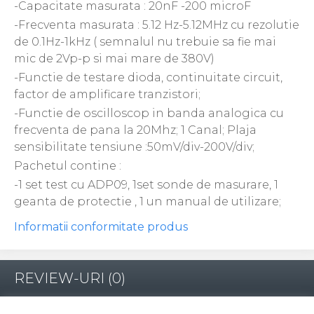
-Capacitate masurata : 20nF -200 microF
-Frecventa masurata : 5.12 Hz-5.12MHz cu rezolutie
de 0.1Hz-1kHz ( semnalul nu trebuie sa fie mai
mic de 2Vp-p si mai mare de 380V)
-Functie de testare dioda, continuitate circuit,
factor de amplificare tranzistori;
-Functie de oscilloscop in banda analogica cu
frecventa de pana la 20Mhz; 1 Canal; Plaja
sensibilitate tensiune :50mV/div-200V/div;
Pachetul contine :
-1 set test cu ADP09, 1set sonde de masurare, 1
geanta de protectie , 1 un manual de utilizare;
Informatii conformitate produs
REVIEW-URI
(0)