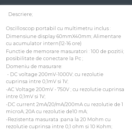
Descriere;
Oscilloscop portabil cu multimetru inclus :
Dimensiune display 60mmX40mm; Alimentare
cu acumulator intern(12-16 ore)
Functie de memorare masuratori : 100 de pozitii;
posibilitate de conectare la Pc ;
Domeniu de masurare:
- DC voltage 200mV-1000V; cu rezolutie
cuprinsa intre 0,1mV si 1V;
-AC Voltage 200mV - 750V ; cu rezolutie cuprinsa
intre 0,1mV si 1V;
-DC current 2mA/20/mA/200mA cu rezolutie de 1
microA; 20A cu rezolutie de10 mA;
-Rezistenta masurata :pana la 20 Mohm cu
rezolutie cuprinsa intre 0,1 ohm si 10 Kohm;