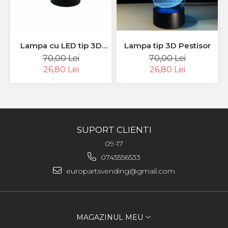
Lampa cu LED tip 3D
Lampa tip 3D Pestisor
Piramida
70,00 Lei
70,00 Lei
26,80 Lei
26,80 Lei
SUPORT CLIENTI
09-17
0745556533
europartsvending@gmail.com
MAGAZINUL MEU