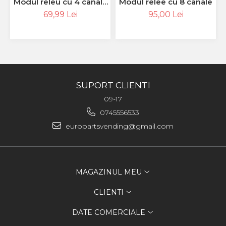
Modul releu cu 4 canale
Modul relee cu 8 canale
12 v
69,99 Lei
95,00 Lei
SUPORT CLIENTI
09-17
0745556533
europartsvending@gmail.com
MAGAZINUL MEU
CLIENTI
DATE COMERCIALE