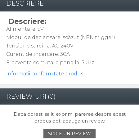
DESCRIERE
Descriere:
Alimentare: 5V
Modul de declansare: scãzut (NPN trigger)
Tensiune sarcina: AC 240V
Curent de incarcare: 30A
Frecventa comutare pana la: 5kHz
Informatii conformitate produs
REVIEW-URI
(0)
Daca doresti sa iti exprimi parerea despre acest
produs poti adauga un review.
SCRIE UN REVIEW