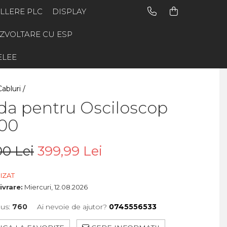
LLERE PLC
DISPLAY
EZVOLTARE CU ESP
ELEE
Cabluri /
da pentru Osciloscop
00
0 Lei
399,99 Lei
IZAT
ivrare:
Miercuri, 12.08.2026
us:
760
Ai nevoie de ajutor?
0745556533