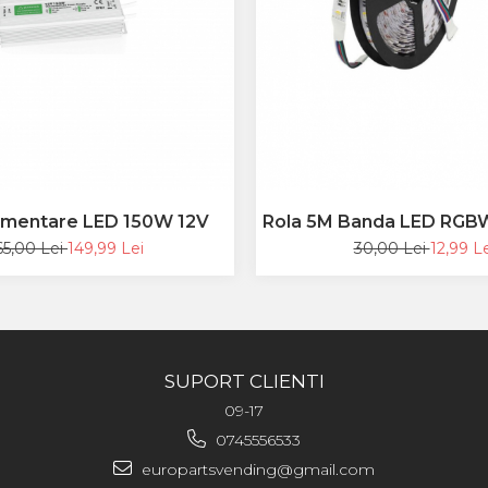
limentare LED 150W 12V
Rola 5M Banda LED RGB
/M
65,00 Lei
149,99 Lei
30,00 Lei
12,99 Le
SUPORT CLIENTI
09-17
0745556533
europartsvending@gmail.com