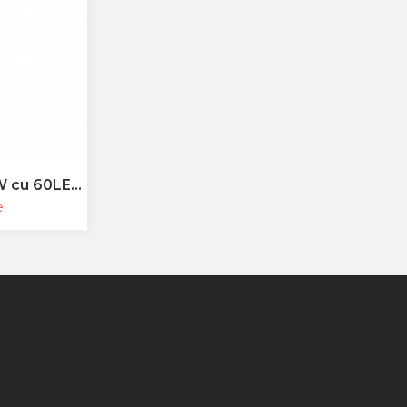
W cu 60LED
i