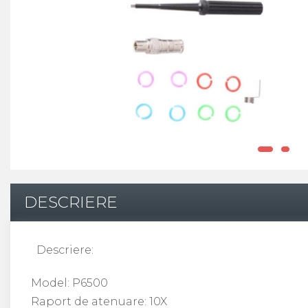
DESCRIERE
Descriere:
Model: P6500
Raport de atenuare: 10X