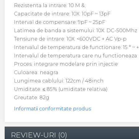
Rezistenta la intrare: 10 M &;
Capacitate de intrare: 10X: 10pF ~ 13pF
Interval de compensare: 9pF ~ 25pF
Latimea de banda a sistemului: 10X: DC-500Mh
Tensiune de intrare: 10X: <600VDC + AC Vp-p
Intervalul de temperatura de functionare: 15 ° ~ 
Intervalul de temperatura care nu functioneaza: -
Proces: integrare modelare prin injectie
Culoarea: neagra
Lungimea cablului: 122cm / 48inch
Umiditate: ≤ 85% (umiditate relativa)
Greutate: 82g
Informatii conformitate produs
REVIEW-URI
(0)