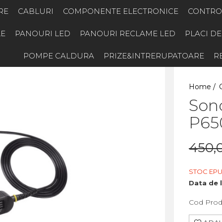
RE
CABLURI
COMPONENTE ELECTRONICE
CONTRO
E
PANOURI LED
PANOURI RECLAME LED
PLACI D
POMPE CALDURA
PRIZE&INTRERUPATOARE
R
Home /
Son
P65
450,0
STOC EPU
Data de l
Cod Prod