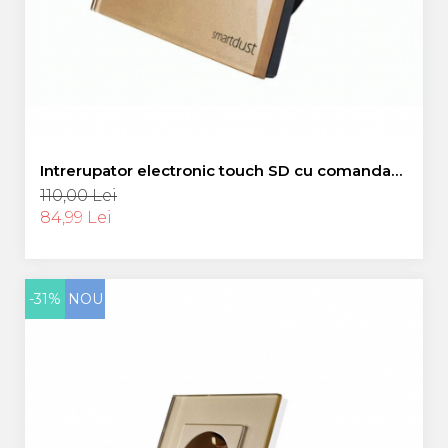
Intrerupator electronic touch SD cu comanda
wifi prin aplicatia eWeLink, Negru, Smart Dust, 5
110,00 Lei
A
84,99 Lei
-31%
NOU