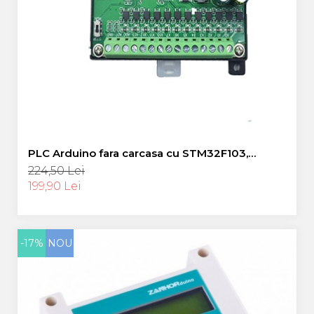
PLC Arduino fara carcasa cu STM32F103,
output 8 relee, input 14 relee
224,50 Lei
199,90 Lei
-17%
NOU