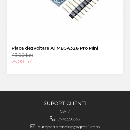
Placa dezvoltare ATMEGA328 Pro Mini
43,00 Lei
25,00 Lei
SUPORT CLIENTI
09-17
0745556533
europartsvending@gmail.com