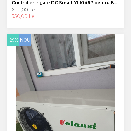
Controller irigare DC Smart YL10467 pentru 8
statii
600,00 Lei
550,00 Lei
-29%
NOU