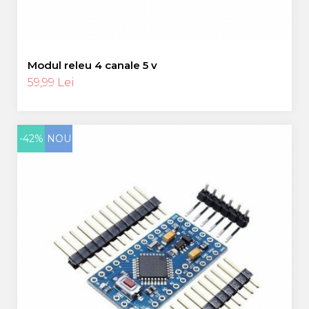
Modul releu 4 canale 5 v
59,99 Lei
-42%
NOU