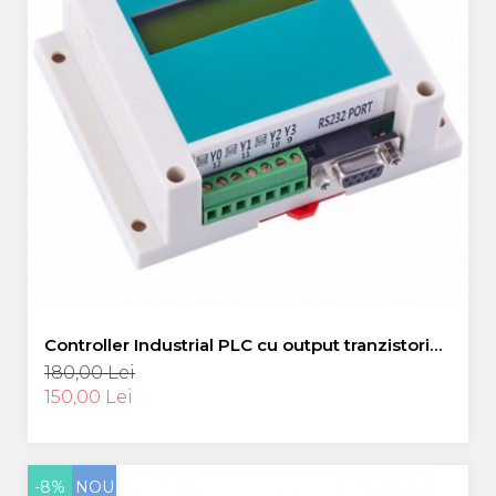
Controller Industrial PLC cu output tranzistori
A1-10MT
180,00 Lei
150,00 Lei
-8%
NOU